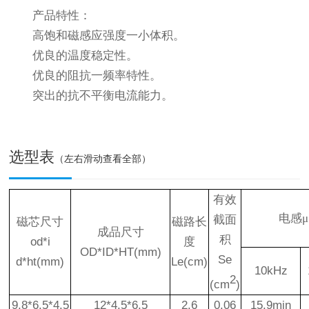
产品特性：
高饱和磁感应强度一小体积。
优良的温度稳定性。
优良的阻抗一频率特性。
突出的抗不平衡电流能力。
选型表
（左右滑动查看全部）
有效
电感
μ
截面
磁芯尺寸
磁路长
成品尺寸
积
od*i
度
OD*ID*HT(mm)
Se
d*ht(mm)
Le(cm)
10kHz
2
(cm
)
9.8*6.5*4.5
12*4.5*6.5
2.6
0.06
15.9min