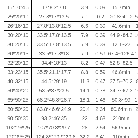
15*10*4.5
17*8.2*7.0
3.9
0.09
15.7min
25*20*10
27.8*17*13.5
7.1
0.2
20.8~41.2
5
26*16*10
27.8*13.8*12.5
6.6
0.39
41.6min
30*20*10
33.5*17.8*13.5
7.9
0.39
44.9~84.3
1
30*20*10
33.5*17.8*13.5
7.9
0.39
12.1~22
30*20*15
33.5*17.8*18
7.9
0.59
67.4~126.4
1
32*20*10
34.4*18*13
8.2
0.47
52.8~82.5
33*23*15
35.5*21.1*17.7
8.8
0.59
46.8min
40*32*15
44.5*29*19
11.3
0.47
37.5~70.2
50*40*20
53.5*37*23.5
14.1
0.78
34.7~67.3
1
65*50*25
68.2*46.8*28.7
18.1
1.46
50.8~99
1
80*50*20
83.8*46.6*24.9
20.4
2.34
80.64min
90*50*30
93.2*46*35
22
4.68
210min
102*76*25
107*70.3*29.7
28
2.54
56.9min
120*85*25
124.85*79.9*29.8
32.2
3.41
110min